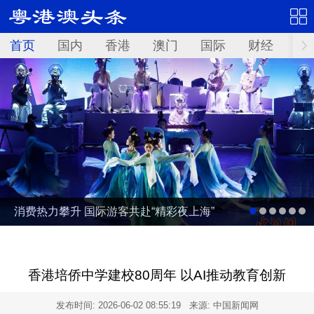
首页
国内
香港
澳门
国际
财经
资
消费热力攀升 国际游客共赴“精彩夜上海”
香港培侨中学建校80周年 以AI推动教育创新
发布时间:
2026-06-02 08:55:19
来源: 中国新闻网