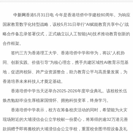
中新网
香港5月31日电 今年是香港培侨中学建校80周年。为响应
国家教育数字化转型战略，该校5月31日举行“AI赋能教育共享中心”战
略合作备忘录签署仪式，正式确立以人工智能(AI)技术推动教育创新的
合作框架。
签约三方为香港理工大学、香港培侨中学和华为，将以“人机协
同、创新实践、价值引导”为核心理念，携手共建区域性AI教育示范基
地，促进跨校际、跨产业资源整合，助力教育公平与高质量发展，为
香港培养未来科技人才奠定基础。
香港培侨中学当天还举办2025-2026年度毕业典礼。该校校长伍
焕杰勉励毕业生厚植家国情怀、拥抱科技变革，终身学习。
香港培侨中学表示，校方在筹备校庆活动的同时，希望能为火灾
现场附近的大埔浸信会公立学校献一份爱心，将筹得的逾32万港元善
款捐赠予即将搬校的大埔浸信会公立学校，重置校舍图书馆设备及礼