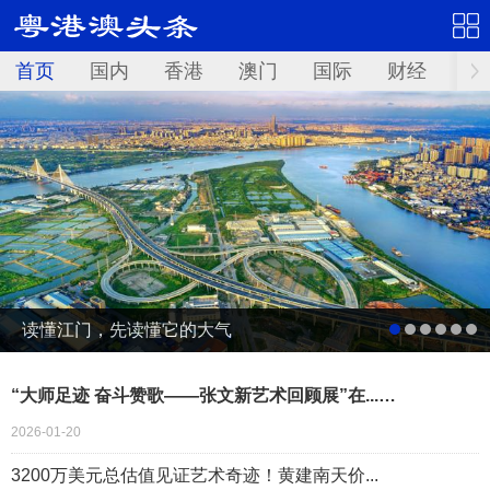
首页
国内
香港
澳门
国际
财经
资
读懂江门，先读懂它的大气
“大师足迹 奋斗赞歌——张文新艺术回顾展”在...…
2026-01-20
3200万美元总估值见证艺术奇迹！黄建南天价...