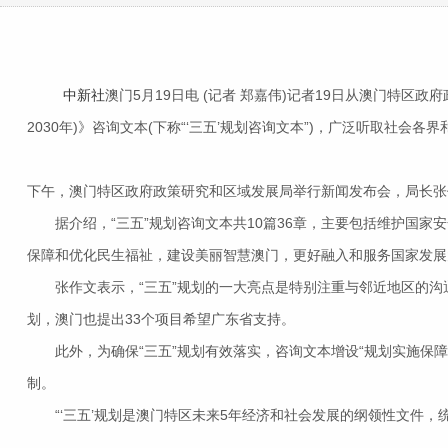
中新社
澳门5月19日电 (记者 郑嘉伟)记者19日从澳门特区
2030年)》咨询文本(下称“‘三五’规划咨询文本”)，广泛听取社会
下午，澳门特区政府政策研究和区域发展局举行新闻发布会，局长张
据介绍，“三五”规划咨询文本共10篇36章，主要包括维护国家
保障和优化民生福祉，建设美丽智慧澳门，更好融入和服务国家发展
张作文表示，“三五”规划的一大亮点是特别注重与邻近地区的沟通
划，澳门也提出33个项目希望广东省支持。
此外，为确保“三五”规划有效落实，咨询文本增设“规划实施保障
制。
“‘三五’规划是澳门特区未来5年经济和社会发展的纲领性文件，统