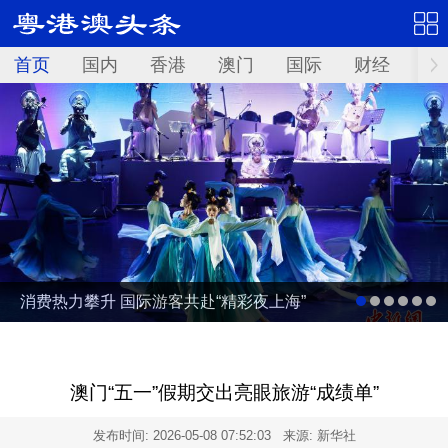
首页
国内
香港
澳门
国际
财经
资
消费热力攀升 国际游客共赴“精彩夜上海”
澳门“五一”假期交出亮眼旅游“成绩单”
发布时间:
2026-05-08 07:52:03
来源: 新华社