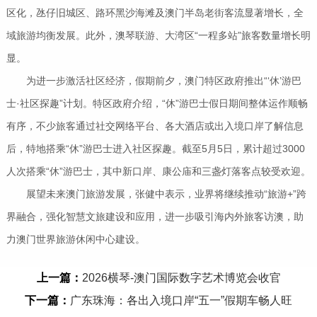
区化，氹仔旧城区、路环黑沙海滩及澳门半岛老街客流显著增长，全
域旅游均衡发展。此外，澳琴联游、大湾区“一程多站”旅客数量增长明
显。
为进一步激活社区经济，假期前夕，澳门特区政府推出“‘休’游巴
士·社区探趣”计划。特区政府介绍，“休”游巴士假日期间整体运作顺畅
有序，不少旅客通过社交网络平台、各大酒店或出入境口岸了解信息
后，特地搭乘“休”游巴士进入社区探趣。截至5月5日，累计超过3000
人次搭乘“休”游巴士，其中新口岸、康公庙和三盏灯落客点较受欢迎。
展望未来澳门旅游发展，张健中表示，业界将继续推动“旅游+”跨
界融合，强化智慧文旅建设和应用，进一步吸引海内外旅客访澳，助
力澳门世界旅游休闲中心建设。
上一篇：
2026横琴-澳门国际数字艺术博览会收官
下一篇：
广东珠海：各出入境口岸“五一”假期车畅人旺