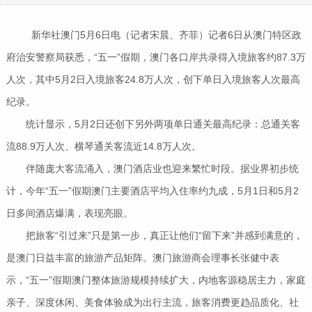
新华社澳门5月6日电（记者宋晨、齐菲）记者6日从澳门特区政
府治安警察局获悉，“五一”假期，澳门各口岸共录得入境旅客约87.3万
人次，其中5月2日入境旅客24.8万人次，创下单日入境旅客人次最高
纪录。
统计显示，5月2日还创下另外两项单日通关最高纪录：总通关客
流88.9万人次、横琴通关客流近14.8万人次。
伴随庞大客流涌入，澳门酒店业也迎来繁忙时段。据业界初步统
计，今年“五一”假期澳门主要酒店平均入住率约九成，5月1日和5月2
日多间酒店爆满，表现亮眼。
把旅客“引过来”只是第一步，真正让他们“留下来”并感到满意的，
是澳门日益丰富的旅游产品矩阵。澳门旅游商会理事长张健中表
示，“五一”假期澳门整体旅游规模持续扩大，内地客源稳居主力，家庭
亲子、深度休闲、美食体验成为出行主流，旅客消费更趋品质化、社