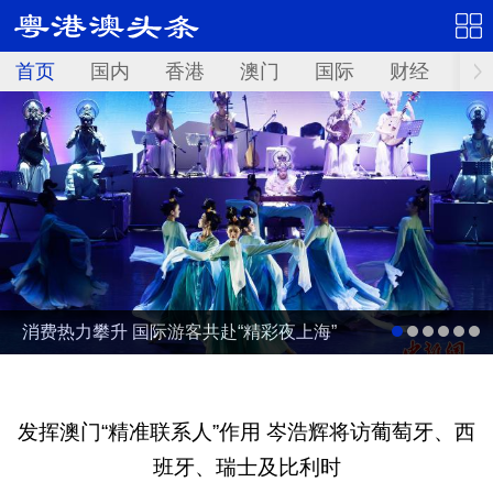
首页
国内
香港
澳门
国际
财经
资
消费热力攀升 国际游客共赴“精彩夜上海”
发挥澳门“精准联系人”作用 岑浩辉将访葡萄牙、西
班牙、瑞士及比利时