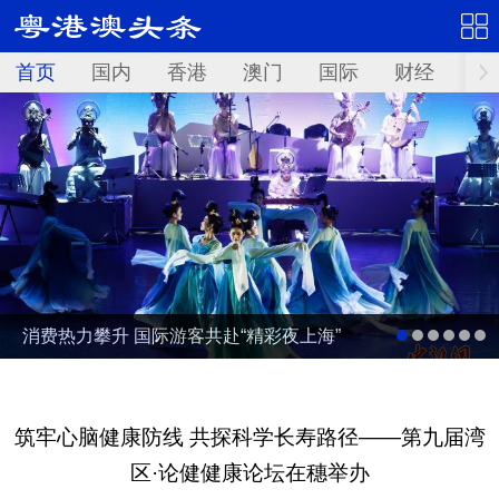
首页
国内
香港
澳门
国际
财经
资
消费热力攀升 国际游客共赴“精彩夜上海”
筑牢心脑健康防线 共探科学长寿路径——第九届湾
区·论健健康论坛在穗举办