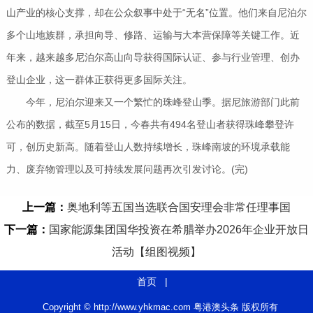
山产业的核心支撑，却在公众叙事中处于“无名”位置。他们来自尼泊尔
多个山地族群，承担向导、修路、运输与大本营保障等关键工作。近
年来，越来越多尼泊尔高山向导获得国际认证、参与行业管理、创办
登山企业，这一群体正获得更多国际关注。
今年，尼泊尔迎来又一个繁忙的珠峰登山季。据尼旅游部门此前
公布的数据，截至5月15日，今春共有494名登山者获得珠峰攀登许
可，创历史新高。随着登山人数持续增长，珠峰南坡的环境承载能
力、废弃物管理以及可持续发展问题再次引发讨论。(完)
上一篇：
奥地利等五国当选联合国安理会非常任理事国
下一篇：
国家能源集团国华投资在希腊举办2026年企业开放日
活动【组图视频】
首页
|
Copyright © http://www.yhkmac.com 粤港澳头条 版权所有