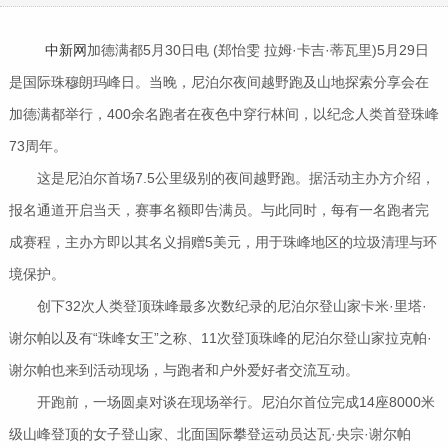
中新网
加德满都5月30日电 (郑怡雯 拉姆·卡吉·蒂瓦里)5月29日
是国际珠穆朗玛峰日。当晚，尼泊尔夜间越野跑及山地探索分享会在
加德满都举行，400余名跑者在夜色中穿行林间，以纪念人类首登珠峰
73周年。
这是尼泊尔首场7.5公里级别的夜间越野跑。据活动主办方介绍，
报名通道开启当天，赛事名额即告满员。与此同时，每有一名跑者完
成赛程，主办方即以其名义捐赠5美元，用于珠峰地区的垃圾清理与环
境保护。
创下32次人类登顶珠峰最多次数纪录的尼泊尔登山家卡米·里塔·
谢尔帕以及有“珠峰女王”之称、11次登顶珠峰的尼泊尔登山家拉克帕·
谢尔帕也来到活动现场，与跑者和户外爱好者交流互动。
开跑前，一场圆桌对谈在现场举行。尼泊尔首位完成14座8000米
级山峰登顶的女子登山家、北面国际攀登运动员达瓦·央宗·谢尔帕