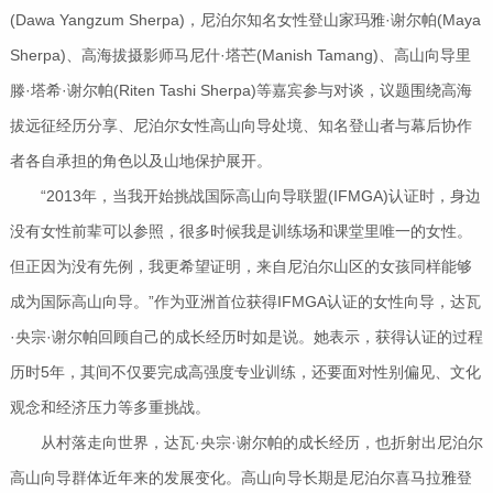
(Dawa Yangzum Sherpa)，尼泊尔知名女性登山家玛雅·谢尔帕(Maya
Sherpa)、高海拔摄影师马尼什·塔芒(Manish Tamang)、高山向导里
滕·塔希·谢尔帕(Riten Tashi Sherpa)等嘉宾参与对谈，议题围绕高海
拔远征经历分享、尼泊尔女性高山向导处境、知名登山者与幕后协作
者各自承担的角色以及山地保护展开。
“2013年，当我开始挑战国际高山向导联盟(IFMGA)认证时，身边
没有女性前辈可以参照，很多时候我是训练场和课堂里唯一的女性。
但正因为没有先例，我更希望证明，来自尼泊尔山区的女孩同样能够
成为国际高山向导。”作为亚洲首位获得IFMGA认证的女性向导，达瓦
·央宗·谢尔帕回顾自己的成长经历时如是说。她表示，获得认证的过程
历时5年，其间不仅要完成高强度专业训练，还要面对性别偏见、文化
观念和经济压力等多重挑战。
从村落走向世界，达瓦·央宗·谢尔帕的成长经历，也折射出尼泊尔
高山向导群体近年来的发展变化。高山向导长期是尼泊尔喜马拉雅登