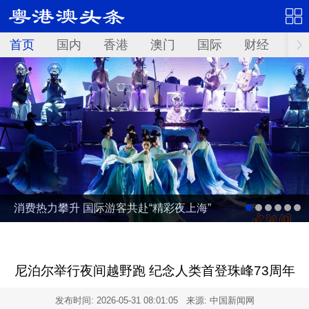
首页
国内
香港
澳门
国际
财经
资
消费热力攀升 国际游客共赴“精彩夜上海”
尼泊尔举行夜间越野跑 纪念人类首登珠峰73周年
发布时间:
2026-05-31 08:01:05
来源: 中国新闻网