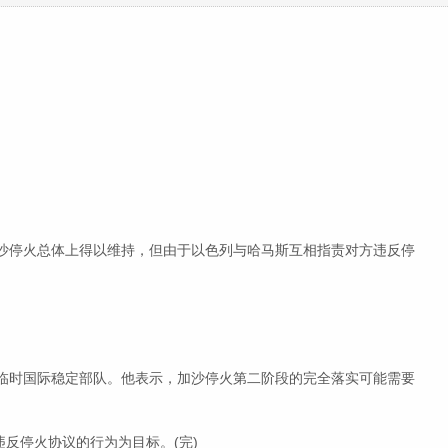
。
加沙停火总体上得以维持，但由于以色列与哈马斯互相指责对方违反停
。
建临时国际稳定部队。他表示，加沙停火第二阶段的完全落实可能需要
反停火协议的行为为目标。(完)