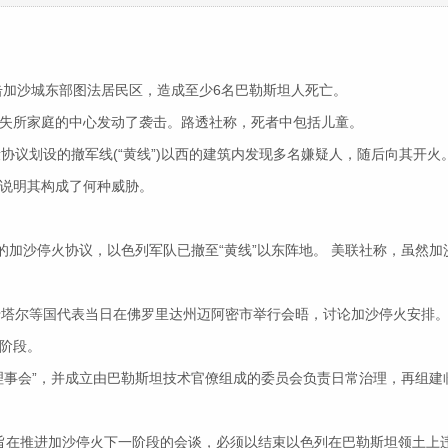
炮击加沙城东部图法居民区，造成至少6名巴勒斯坦人死亡。
失所家庭的中心发动了袭击。路透社称，死者中包括儿童。
协议划设的撤军线(“黄线”)以西的建筑内发现多名嫌疑人，随后向其开火
有说明其构成了何种威胁。
的加沙停火协议，以色列军队已撤至“黄线”以东阵地。 美联社称，虽然
卡塔尔等国代表当日在佛罗里达州迈阿密市举行会晤，讨论加沙停火安排
阶段。
理事会”，并成立由巴勒斯坦技术官僚组成的委员会负责日常治理，再组
旨在推进加沙停火下一阶段的会谈，必须以结束以色列在巴勒斯坦领土上违