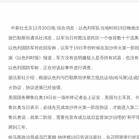
中新社北京12月20日电 综合消息：以色列军队当地时间19日晚
据巴勒斯坦通讯社消息，以军当日对图法居民区一个收容数十个流离
以色列国防军对此回应称，以军于19日早些时候在加沙停火第一阶段
据《以色列时报》报道，军方没有说明嫌疑人是否持有武器，也没
以色列国防军称，正在对该起事件进行调查。
据法新社介绍，根据以色列与巴勒斯坦伊斯兰抵抗运动(哈马斯)达成
火协议，协议进展已经放缓。
美国国务卿鲁比奥19日在一场年终记者会上证实，美国与土耳其、
鲁比奥当日表示，必须先完成加沙停火第一阶段协议，才能进入第二
鲁比奥说，就第二阶段，需要先宣布成立战后监督加沙治理的“和平
两到三年。
哈马斯政治局成员巴塞姆·纳伊姆19日告诉法新社，在迈阿密举行的